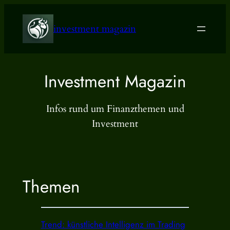
Zum
Inhalt
investment magazin
springen
Investment Magazin
Infos rund um Finanzthemen und
Investment
Themen
Trend: künstliche Intelligenz im Trading