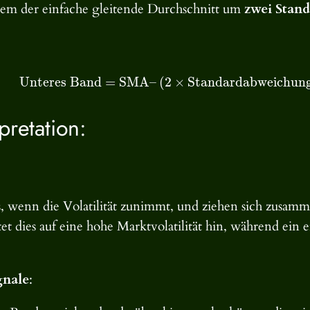
dem der einfache gleitende Durchschnitt um
zwei Stan
Unteres Band
=
SMA
–
(
2
×
Standardabweichun
pretation:
s, wenn die Volatilität zunimmt, und ziehen sich zusa
tet dies auf eine hohe Marktvolatilität hin, während ei
gnale
: