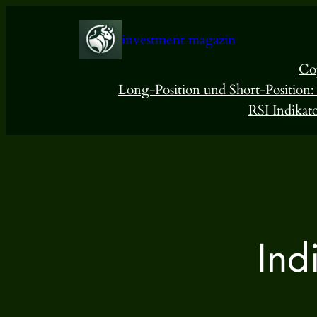
Zum
Inhalt
investment magazin
springen
Co
Long-Position und Short-Position:
RSI Indikat
Ind