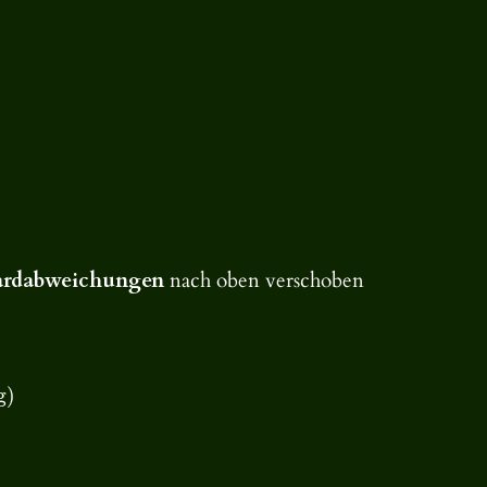
ardabweichungen
nach oben verschoben
g
)