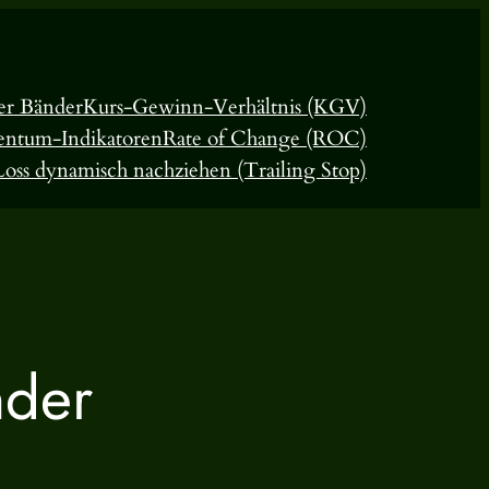
ger Bänder
Kurs-Gewinn-Verhältnis (KGV)
ntum-Indikatoren
Rate of Change (ROC)
oss dynamisch nachziehen (Trailing Stop)
nder