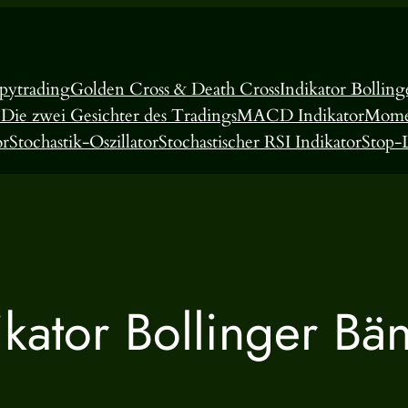
pytrading
Golden Cross & Death Cross
Indikator Bollin
 Die zwei Gesichter des Tradings
MACD Indikator
Mome
or
Stochastik-Oszillator
Stochastischer RSI Indikator
Stop-L
ikator Bollinger Bä